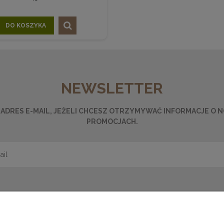
DO KOSZYKA
NEWSLETTER
ADRES E-MAIL, JEŻELI CHCESZ OTRZYMYWAĆ INFORMACJE O 
PROMOCJACH.
ŁATNOŚCI
MOJE KONTO
Z