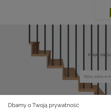
PODAJ SWÓJ 
Dbamy o Twoją prywatność
POMOC
DOSTAWA I P