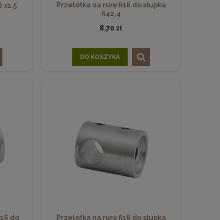
Przelotka na rurę fi16 do słupka
 x1.5
fi42,4
8,70 zł
DO KOSZYKA
i16 do
Przelotka na rurę fi16 do słupka