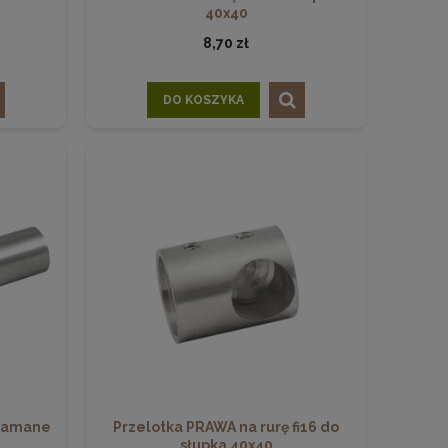
40x40
8,70 zł
DO KOSZYKA
 łamane
Przelotka PRAWA na rurę fi16 do
słupka 40x40