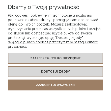
Dbamy o Twoją prywatność
Pliki cookies i pokrewne im technologie umożliwiają
poprawne działanie strony i pomagają nam dostosować
POMOC
ofertę do Twoich potrzeb. Możesz zaakceptować
wykorzystanie przez nas wszystkich tych plików i przejść
do sklepu lub dostosować użycie plików do swoich
DOSTAWA I PŁATNOŚCI
preferencji, wybierając opcję "Dostosuj zgody".
Więcej o plikach cookies przeczytasz w naszej Polityce
prywatności.
MOJE KONTO
ZAAKCEPTUJ TYLKO NIEZBĘDNE
ZWROTY
DOSTOSUJ ZGODY
O FIRMIE
ZAAKCEPTUJ WSZYSTKIE
e-mail:
biuro@previo.pl |
tel.
+48 500 447 678
POKAŻ PEŁNĄ WERSJĘ STRONY
Sklep internetowy Shoper.pl