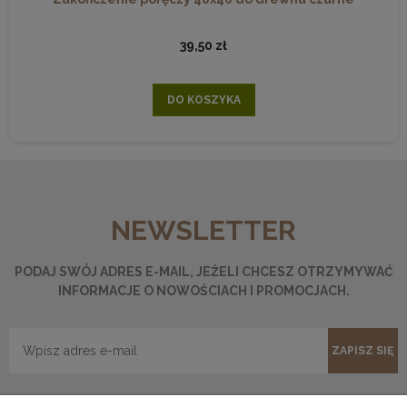
39,50 zł
DO KOSZYKA
NEWSLETTER
PODAJ SWÓJ ADRES E-MAIL, JEŻELI CHCESZ OTRZYMYWAĆ
INFORMACJE O NOWOŚCIACH I PROMOCJACH.
ZAPISZ SIĘ