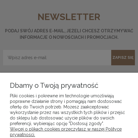
NEWSLETTER
PODAJ SWÓJ ADRES E-MAIL, JEŻELI CHCESZ OTRZYMYWAĆ
INFORMACJE O NOWOŚCIACH I PROMOCJACH.
ZAPISZ SIĘ
Dbamy o Twoją prywatność
Pliki cookies i pokrewne im technologie umożliwiają
poprawne działanie strony i pomagają nam dostosować
POMOC
ofertę do Twoich potrzeb. Możesz zaakceptować
wykorzystanie przez nas wszystkich tych plików i przejść
do sklepu lub dostosować użycie plików do swoich
DOSTAWA I PŁATNOŚCI
preferencji, wybierając opcję "Dostosuj zgody".
Więcej o plikach cookies przeczytasz w naszej Polityce
prywatności.
MOJE KONTO