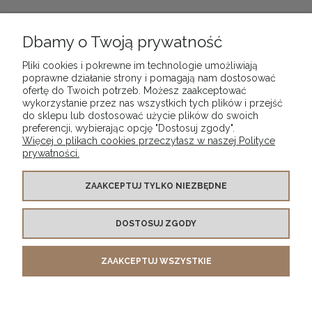
Dbamy o Twoją prywatność
Pliki cookies i pokrewne im technologie umożliwiają
poprawne działanie strony i pomagają nam dostosować
POMOC
ofertę do Twoich potrzeb. Możesz zaakceptować
wykorzystanie przez nas wszystkich tych plików i przejść
do sklepu lub dostosować użycie plików do swoich
DOSTAWA I PŁATNOŚCI
preferencji, wybierając opcję "Dostosuj zgody".
Więcej o plikach cookies przeczytasz w naszej Polityce
prywatności.
MOJE KONTO
ZAAKCEPTUJ TYLKO NIEZBĘDNE
ZWROTY
DOSTOSUJ ZGODY
O FIRMIE
ZAAKCEPTUJ WSZYSTKIE
e-mail:
biuro@previo.pl |
tel.
+48 500 447 678
POKAŻ PEŁNĄ WERSJĘ STRONY