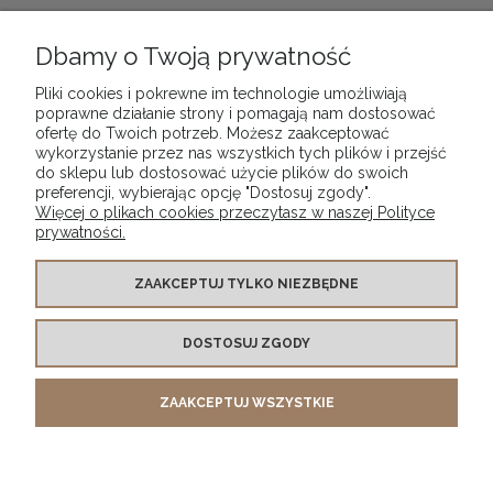
Dbamy o Twoją prywatność
Pliki cookies i pokrewne im technologie umożliwiają
poprawne działanie strony i pomagają nam dostosować
POMOC
ofertę do Twoich potrzeb. Możesz zaakceptować
wykorzystanie przez nas wszystkich tych plików i przejść
do sklepu lub dostosować użycie plików do swoich
DOSTAWA I PŁATNOŚCI
preferencji, wybierając opcję "Dostosuj zgody".
Więcej o plikach cookies przeczytasz w naszej Polityce
prywatności.
MOJE KONTO
ZAAKCEPTUJ TYLKO NIEZBĘDNE
ZWROTY
DOSTOSUJ ZGODY
O FIRMIE
ZAAKCEPTUJ WSZYSTKIE
e-mail:
biuro@previo.pl |
tel.
+48 500 447 678
POKAŻ PEŁNĄ WERSJĘ STRONY