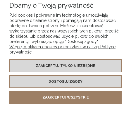
Dbamy o Twoją prywatność
Pliki cookies i pokrewne im technologie umożliwiają
poprawne działanie strony i pomagają nam dostosować
POMOC
ofertę do Twoich potrzeb. Możesz zaakceptować
wykorzystanie przez nas wszystkich tych plików i przejść
do sklepu lub dostosować użycie plików do swoich
DOSTAWA I PŁATNOŚCI
preferencji, wybierając opcję "Dostosuj zgody".
Więcej o plikach cookies przeczytasz w naszej Polityce
prywatności.
MOJE KONTO
ZAAKCEPTUJ TYLKO NIEZBĘDNE
ZWROTY
DOSTOSUJ ZGODY
O FIRMIE
ZAAKCEPTUJ WSZYSTKIE
e-mail:
biuro@previo.pl |
tel.
+48 500 447 678
POKAŻ PEŁNĄ WERSJĘ STRONY
Sklep internetowy Shoper.pl