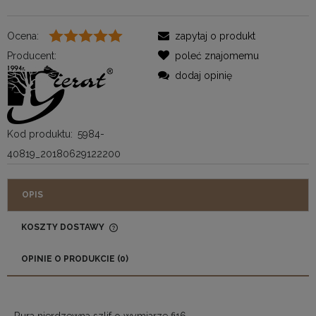
Ocena:
zapytaj o produkt
Producent:
poleć znajomemu
dodaj opinię
Kod produktu:
5984-
40819_20180629122200
OPIS
KOSZTY DOSTAWY
CENA NIE ZAWIERA EWENTUALNYCH KOSZTÓW
PŁATNOŚCI
OPINIE O PRODUKCIE (0)
Rura nierdzewna szlif o wymiarze fi16.