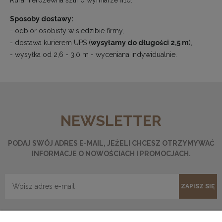
Sposoby dostawy:
- odbiór osobisty w siedzibie firmy,
- dostawa kurierem UPS (
wysyłamy do długości 2,5 m
),
- wysyłka od 2,6 - 3,0 m - wyceniana indywidualnie.
NEWSLETTER
PODAJ SWÓJ ADRES E-MAIL, JEŻELI CHCESZ OTRZYMYWAĆ
INFORMACJE O NOWOŚCIACH I PROMOCJACH.
ZAPISZ SIĘ