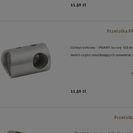
11,50 zł
Przelotka PR
Uchwyt końcowy - PRAWY na rurę
fi16 do
dwóch części umożliwiających ustawienie 
11,50 zł
Przelotk