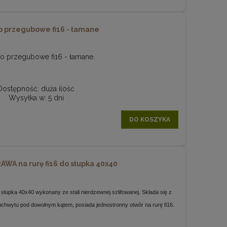
o przegubowe fi16 - łamane
o przegubowe fi16 - łamane.
Dostępność:
duża ilość
Wysyłka w:
5 dni
DO KOSZYKA
AWA na rurę fi16 do słupka 40x40
 słupka 40x40 wykonany ze stali nierdzewnej szlifowanej. Składa się z
uchwytu pod dowolnym kątem, posiada jednostronny otwór na rurę fi16.