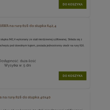
DO KOSZYKA
AWA na rurę fi16 do słupka fi42,4
 słupka fi42,4 wykonany ze stali nierdzewnej szlifowanej. Składa się z
uchwytu pod dowolnym kątem, posiada jednostronny otwór na rurę fi16.
Dostępność:
duża ilość
Wysyłka w:
5 dni
DO KOSZYKA
a na rurę fi16 do słupka 40x40