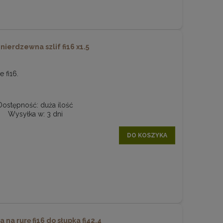
nierdzewna szlif fi16 x1.5
e fi16.
Dostępność:
duża ilość
Wysyłka w:
3 dni
DO KOSZYKA
 na rurę fi16 do słupka fi42,4