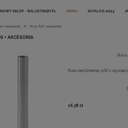
NOWY SKLEP - BALUSTRADY.PL
MENU
KATALOG 2024
J
»
e + akcesoria
Rury fi16 + akcesoria
16 + AKCESORIA
Rura 
Rura nierdzewna szlif o wymiarz
16,38 zł