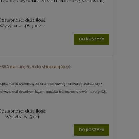
ilu 40 x 40 wykonana ze stali nierdzewnej szlifowanej.
Dostępność:
duża ilość
Wysyłka w:
48 godzin
DO KOSZYKA
EWA na rurę fi16 do słupka 40x40
łupka 40x40 wykonany ze stali nierdzewnej szlifowanej. Składa się z
uchwytu pod dowolnym kątem, posiada jednostronny otwór na rurę fi16.
Dostępność:
duża ilość
Wysyłka w:
5 dni
DO KOSZYKA