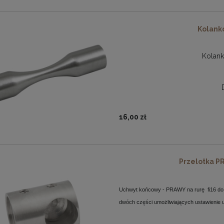
Kolank
Kolank
16,00 zł
Przelotka PR
Uchwyt końcowy - PRAWY na rurę
fi16 do
dwóch części umożliwiających ustawienie 