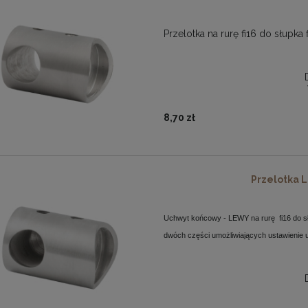
Przelotka na rurę fi16 do słupka
8,70 zł
Przelotka L
Uchwyt końcowy - LEWY na rurę
fi16 do s
dwóch części umożliwiających ustawienie 