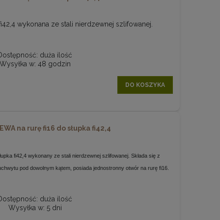
 fi42,4 wykonana ze stali nierdzewnej szlifowanej.
Dostępność:
duża ilość
Wysyłka w:
48 godzin
DO KOSZYKA
EWA na rurę fi16 do słupka fi42,4
łupka fi42,4 wykonany ze stali nierdzewnej szlifowanej. Składa się z
uchwytu pod dowolnym kątem, posiada jednostronny otwór na rurę fi16.
Dostępność:
duża ilość
Wysyłka w:
5 dni