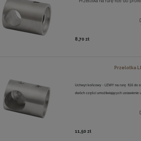
Przelotka na rurę fi16 do prof
8,70 zł
Przelotka L
Uchwyt końcowy - LEWY na rurę
fi16 do s
dwóch części umożliwiających ustawienie 
11,50 zł