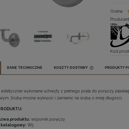
Ocena:
Producent
Kod produ
DANE TECHNICZNE
KOSZTY DOSTAWY
PRODUKTY P
CENA NIE ZAWIE
KOSZTÓW PŁATN
i estetycznie wykonane uchwyty z pełnego pręta do poręczy płaskiej
ym. Śrubę można wykręcić i zamienić na śrubę o innej długości.
PRODUKTU:
zwa produktu:
wspornik poręczy
 katalogowy:
W5