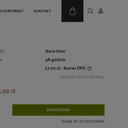
AK KUPOWAĆ?
KONTAKT
ść:
duża ilość
w:
48 godzin
17,00 zł
- Kurier DPD
sprawdź formy dostawy
Cena nie zawiera ewentualnych
kosztów płatności
5,99 zł
.
DO KOSZYKA
dodaj do przechowalni