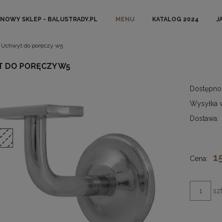
NOWY SKLEP - BALUSTRADY.PL
MENU
KATALOG 2024
J
Uchwyt do poręczy w5
 DO PORĘCZY W5
Dostępno
Wysyłka 
Dostawa:
1
Cena:
szt