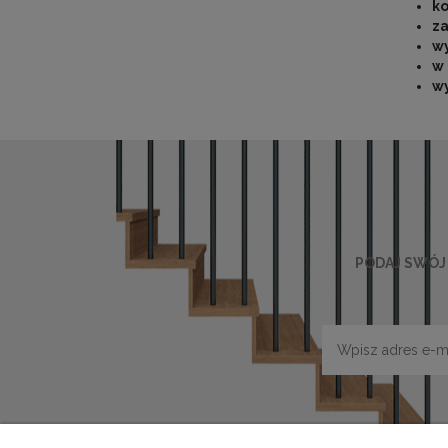
ko
za
w
w 
w
PODAJ SWÓJ 