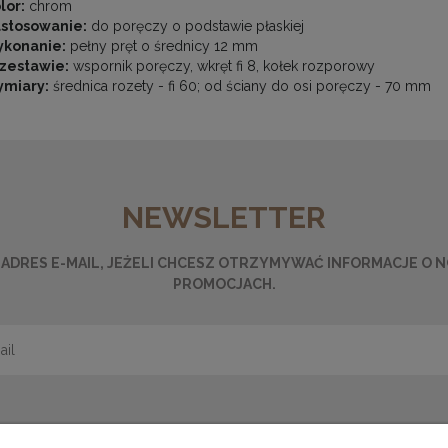
lor:
chrom
stosowanie:
do poręczy o podstawie płaskiej
ykonanie:
pełny pręt o średnicy 12 mm
zestawie:
wspornik poręczy, wkręt fi 8, kołek rozporowy
ymiary:
średnica rozety - fi 60; od ściany do osi poręczy - 70 mm
NEWSLETTER
ADRES E-MAIL, JEŻELI CHCESZ OTRZYMYWAĆ INFORMACJE O 
PROMOCJACH.