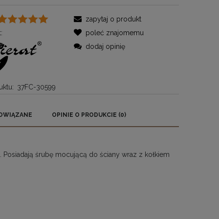
zapytaj o produkt
:
poleć znajomemu
dodaj opinię
ktu:
37FC-30599
OWIĄZANE
OPINIE O PRODUKCIE (0)
RA EWENTUALNYCH
OŚCI
. Posiadają śrubę mocującą do ściany wraz z kołkiem