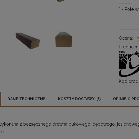
*
- Pole 
Ocena:
Producent
Kod produ
DANE TECHNICZNE
KOSZTY DOSTAWY
OPINIE O PRO
CENA NIE ZAWIE
KOSZTÓW PŁATN
wykonana z bezsęcznego drewna bukowego, dębowego, jesionowe
m.