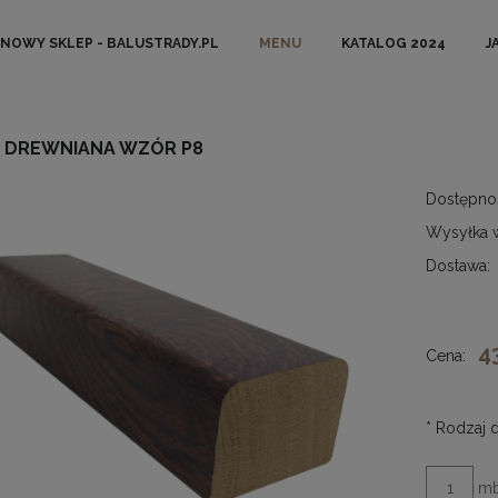
NOWY SKLEP - BALUSTRADY.PL
MENU
KATALOG 2024
J
 DREWNIANA WZÓR P8
Dostępno
Wysyłka 
Dostawa:
4
Cena:
*
Rodzaj d
m