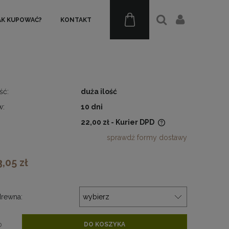
AK KUPOWAĆ?
KONTAKT
ść:
duża ilość
w:
10 dni
22,00 zł
- Kurier DPD
sprawdź formy dostawy
Cena nie zawiera ewentualnych
kosztów płatności
3,05 zł
rewna:
b
DO KOSZYKA