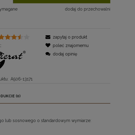
wymagane
dodaj do przechowalni
zapytaj o produkt
:
poleć znajomemu
dodaj opinię
ktu:
A506-13171
DUKCIE (0)
RA EWENTUALNYCH
OŚCI
go lub sosnowego o standardowym wymiarze: