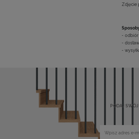
Zdjęcie
Sposoby
- odbiór
- dostaw
- wysyłk
PODAJ SWÓJ 