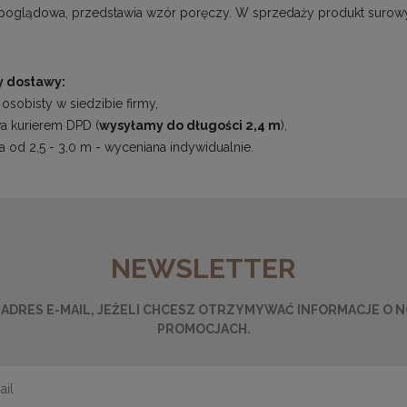
 poglądowa, przedstawia wzór poręczy. W sprzedaży produkt surow
 dostawy:
 osobisty w siedzibie firmy,
a kurierem DPD (
wysyłamy do długości 2,4 m
),
a od 2,5 - 3,0 m - wyceniana indywidualnie.
NEWSLETTER
ADRES E-MAIL, JEŻELI CHCESZ OTRZYMYWAĆ INFORMACJE O 
PROMOCJACH.