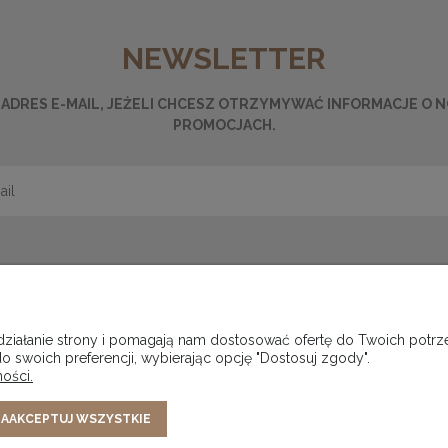
NEWSLETTER
ADRES E-MAIL, JEŻELI CHCESZ OTRZYMYWAĆ INFORMACJE O 
PROMOCJACH.
ŁATNOŚCI
MOJE KONTO
Z
 działanie strony i pomagają nam dostosować ofertę do Twoich pot
o swoich preferencji, wybierając opcję "Dostosuj zgody".
ostawy
Twoje zamówienia
Polity
ości.
Ustawienia konta
AAKCEPTUJ WSZYSTKIE