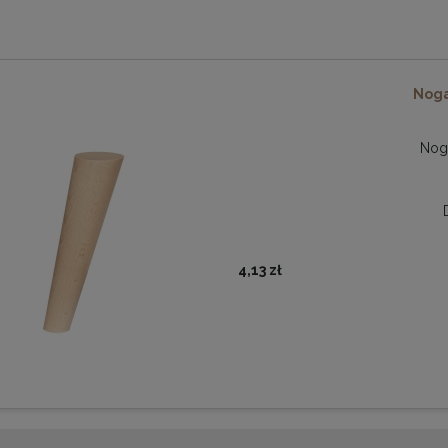
Noga
Nog
4,13 zł