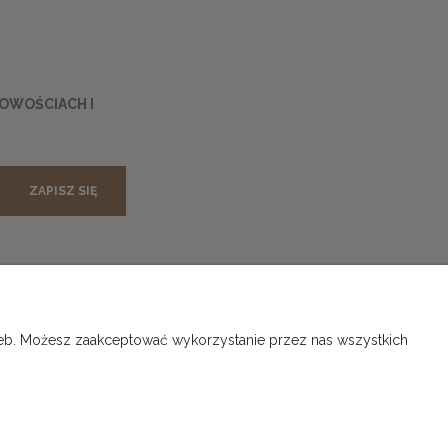
NOWOŚCIACH I
ZAPISZ SIĘ
WROTY
O FIRMIE
rzeb. Możesz zaakceptować wykorzystanie przez nas wszystkich
ka zwrotów
Nowy sklep - balustrady.pl
Kontakt
Informacje o firmie