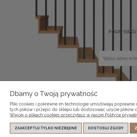
PODAJ SWÓJ 
Dbamy o Twoją prywatność
POMOC
DOSTAWA I P
Pliki cookies i pokrewne im technologie umożliwiają poprawne
tych plików i przejść do sklepu lub dostosować użycie plików d
Regulamin sklepu internetowego
Sposoby d
Więcej o plikach cookies przeczytasz w naszej Polityce prywatn
Polityka cookies
Polityka prywatności
ZAAKCEPTUJ TYLKO NIEZBĘDNE
DOSTOSUJ ZGODY
Z
Jak kupować?